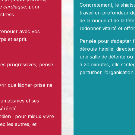
Concrètement, le shiats
e cardiaque
, pour
travail en profondeur du
stress.
de la nuque et de la têt
redonner vitalité et offr
 renouer avec vos
ps et esprit.
Pensée pour s’adapter fa
déroule habillé, directem
une salle de détente ou
es progressives, pensé
à 20 minutes, elle s’int
perturber l’organisation.
rir que lâcher-prise ne
raumatismes et ses
sérénité.
tidien : pour mieux vivre
c les autres, et