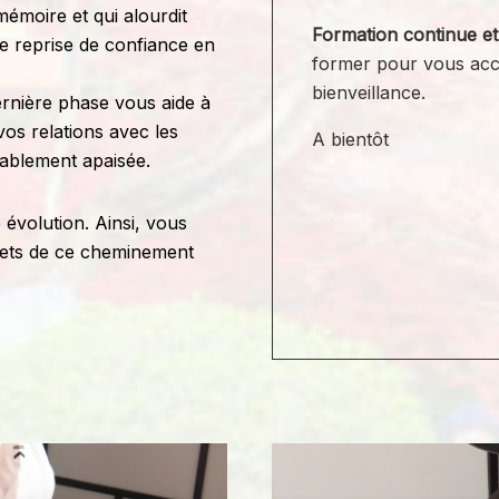
 mémoire et qui alourdit
Formation continue e
ne reprise de confiance en
former pour vous acc
bienveillance.
dernière phase vous aide à
os relations avec les
A bientôt
rablement apaisée.
 évolution. Ainsi, vous
rets de ce cheminement