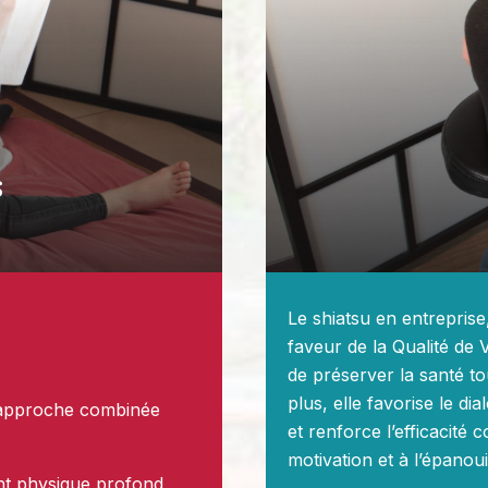
s
Le shiatsu en entreprise
faveur de la Qualité de V
de préserver la santé tou
plus, elle favorise le di
e approche combinée
et renforce l’efficacité co
motivation et à l’épano
nt physique profond,