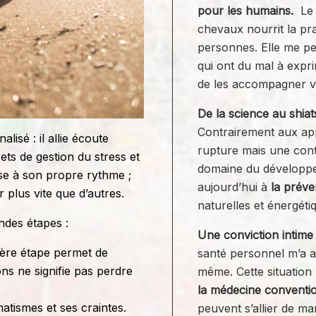
pour les humains.
Le 
chevaux nourrit la pra
personnes. Elle me pe
qui ont du mal à expri
de les accompagner v
De la science au shia
Contrairement aux ap
sé : il allie écoute
rupture mais une conti
rets de gestion du stress et
domaine du développe
se à son propre rythme ;
aujourd’hui à
la préve
 plus vite que d’autres.
naturelles et énergéti
ndes étapes :
Une conviction intime 
ière étape permet de
santé personnel m’a a
ns ne signifie pas perdre
même. Cette situation
la médecine conventio
matismes et ses craintes.
peuvent s’allier de ma