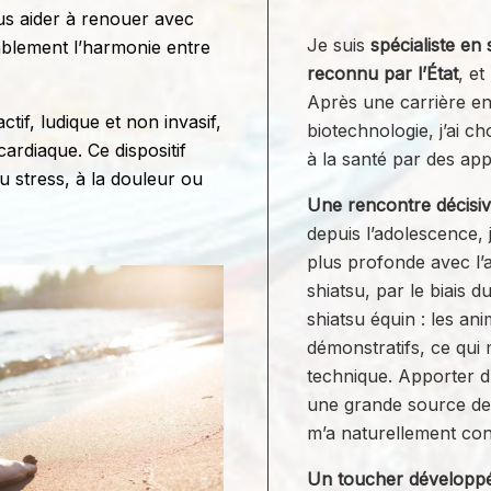
ous aider à renouer avec
Je suis
spécialiste en 
rablement l’harmonie entre
reconnu par l’État
, et
Après une carrière en
ctif, ludique et non invasif,
biotechnologie, j’ai c
ardiaque. Ce dispositif
à la santé par des a
u stress, à la douleur ou
Une rencontre décisiv
depuis l’adolescence, j
plus profonde avec l’an
shiatsu, par le biais 
shiatsu équin : les an
démonstratifs, ce qui 
technique. Apporter d
une grande source de s
m’a naturellement con
Un toucher développé