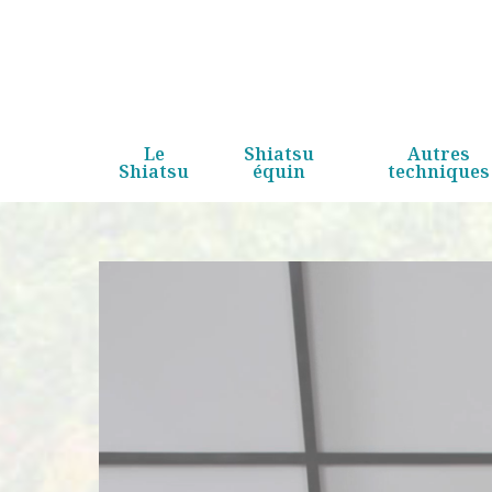
Skip
to
main
content
Le
Shiatsu
Autres
Shiatsu
équin
techniques