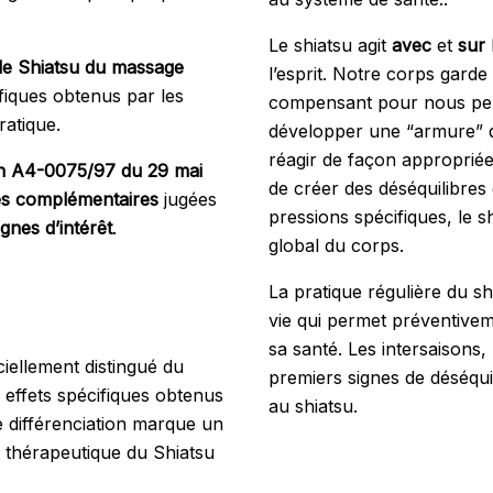
Le shiatsu agit
avec
et
sur
 le Shiatsu du massage
l’esprit. Notre corps gar
ifiques obtenus par les
compensant pour nous perm
ratique.
développer une “armure” q
réagir de façon appropriée.
on A4-0075/97 du 29 mai
de créer des déséquilibres 
es complémentaires
jugées
pressions spécifiques, le shi
gnes d’intérêt
.
global du corps.
La pratique régulière du s
vie qui permet préventive
sa santé. Les intersaisons
iciellement distingué du
premiers signes de déséqu
 effets spécifiques obtenus
au shiatsu.
e différenciation marque un
t thérapeutique du Shiatsu