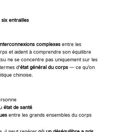
six entrailles
interconnexions complexes
entre les
orps et aident à comprendre son équilibre
iatsu ne se concentre pas uniquement sur les
 termes d’
état général du corps
— ce qu’on
tique chinoise.
ersonne
u
état de santé
ques
entre les grands ensembles du corps
e, il peut repérer
où un déséquilibre a pris