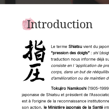
Introduction
Le terme
Shiatsu
vient du japona
“pression des doigts”
:
shi
(doig
traduction nous informe déjà su
consiste en l ‘application de pr
corps, dans un but de rééquilib
d’amélioration ou de maintien d
Tokujiro Namikoshi
(1905–1999)
japonaise de Shiatsu et président de l’Associat
est à l’origine de la reconnaissance institutionn
son action,
le Ministère japonais de la Santé
in