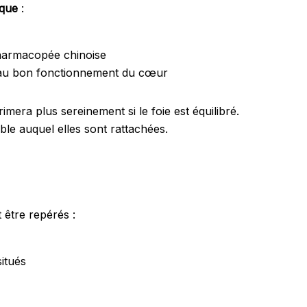
ique
:
 pharmacopée chinoise
t au bon fonctionnement du cœur
mera plus sereinement si le foie est équilibré.
le auquel elles sont rattachées.
 être repérés :
situés