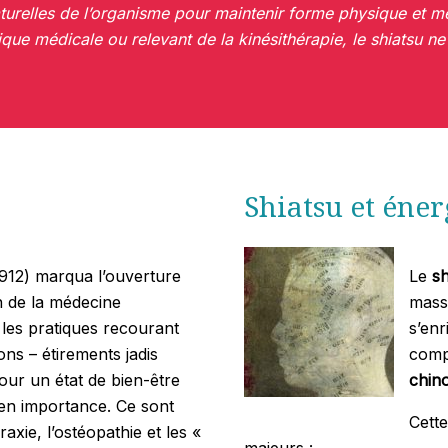
aturelles de l’organisme pour maintenir forme physique et m
ique médicale ou relevant de la kinésithérapie, le shiatsu n
Shiatsu et éne
912) marqua l’ouverture
Le
sh
n de la médecine
mass
, les pratiques recourant
s’enr
ons – étirements jadis
comp
pour un état de bien-être
chino
n importance. Ce sont
Cett
xie, l’ostéopathie et les «
majeurs :