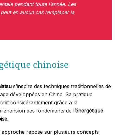
entale pendant toute l’année. Les
e peut en aucun cas remplacer la
rgétique chinoise
iatsu
s’inspire des techniques traditionnelles de
age développées en Chine. Sa pratique
ichit considérablement grâce à la
réhension des fondements de
l’énergétique
ise
.
e approche repose sur plusieurs concepts