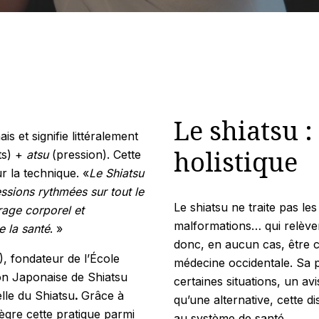
Le shiatsu 
is et signifie littéralement
holistique
ts) +
atsu
(pression). Cette
r la technique. «
Le Shiatsu
essions rythmées sur tout le
Le shiatsu ne traite pas les
rage corporel et
malformations… qui relèven
e la santé
. »
donc, en aucun cas, être 
, fondateur de l’École
médecine occidentale. Sa 
ion Japonaise de Shiatsu
certaines situations, un av
elle du Shiatsu
.
Grâce à
qu’une alternative, cette 
tègre cette pratique parmi
au système de santé..