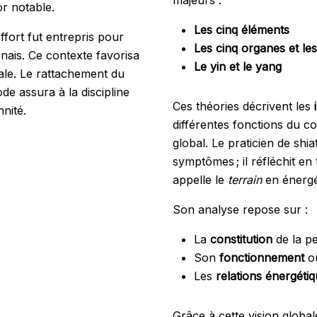
r notable.
Les cinq éléments
fort fut entrepris pour
Les cinq organes et les 
ponais. Ce contexte favorisa
Le yin et le yang
ale. Le rattachement du
de assura à la discipline
Ces théories décrivent les
nité.
différentes fonctions du c
global. Le praticien de sh
symptômes ; il réfléchit en
appelle le
terrain
en énergé
Son analyse repose sur :
La
constitution
de la p
Son
fonctionnement
o
Les
relations énergéti
Grâce à cette vision global