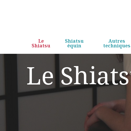
Skip
to
main
content
Le
Shiatsu
Autres
Shiatsu
équin
techniques
Le Shiat