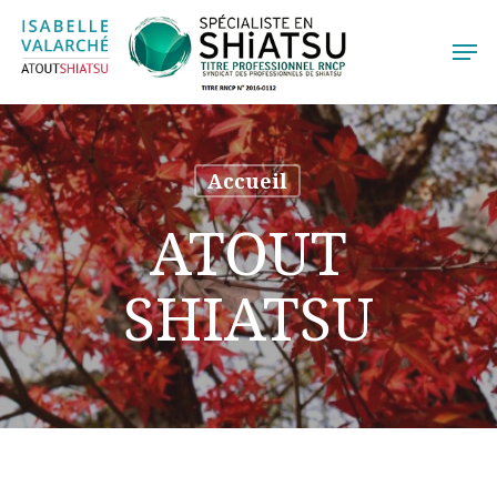
Skip
Men
to
main
content
Accueil
ATOUT
SHIATSU