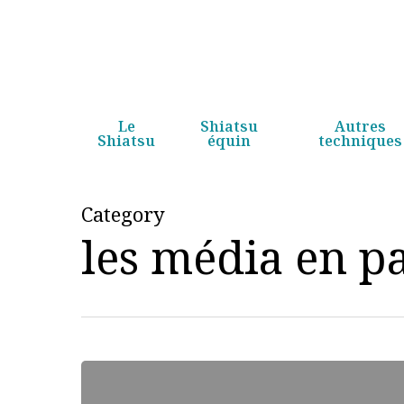
Skip
to
main
content
Le
Shiatsu
Autres
Shiatsu
équin
techniques
Category
les média en p
Qu’est
ce